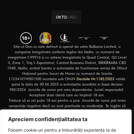
Site-ul Don.ro este detinut si operat de catre Balkanix Limited, o
companie înregistrata conform legilor din Malta, cu numarul de
inregistrare C99916 si cu adresa înregistrata la Quad Central, Q3 Level
3, Zone 1, Triq L-Esportaturi, Central Business District, BIRKIRKARA CBD
1040, Malta, având licenta si autorizatia de functionare emisa de Oficiul
Național pentru Jocuri de Noroc cu numarul de licenta
L1234101W001500 acordata sub ONJN
Deciziile Nr.1182/2023
valida
pana la data de 30.06.2033 si autorizatia acordata in baza deciziei
985/2024. Jocurile de noroc pot crea dependenta. Jucati responsabil.
Acceptam doar clienti care au împlinit 18 ani.
Trebuie să ai cel puțin 18 ani pentru a juca. Jocurile de noroc pot avea
consecințe negative dacă nu sunt practicate cu moderație. Te rugăm să
pariezi responsabil și să nu cheltui mai mult decât îți poți permite. Pentru
ajutor și suport în caz de dependență de jocuri de noroc, te sfătuim să
Apreciem confidențialitatea ta
vizitezi
clinica-aliat
2025© Don.ro Toate drepturile rezervate
Folosim cookie-uri pentru a îmbunătăți experiența ta de
Nr. licență L1234101W001500