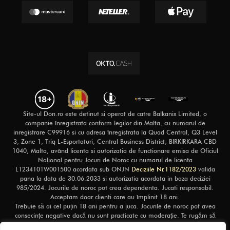
Site-ul Don.ro este detinut si operat de catre Balkanix Limited, o
companie înregistrata conform legilor din Malta, cu numarul de
inregistrare C99916 si cu adresa înregistrata la Quad Central, Q3 Level
3, Zone 1, Triq L-Esportaturi, Central Business District, BIRKIRKARA CBD
1040, Malta, având licenta si autorizatia de functionare emisa de Oficiul
Național pentru Jocuri de Noroc cu numarul de licenta
L1234101W001500 acordata sub ONJN
Deciziile Nr.1182/2023
valida
pana la data de 30.06.2033 si autorizatia acordata in baza deciziei
985/2024. Jocurile de noroc pot crea dependenta. Jucati responsabil.
Acceptam doar clienti care au împlinit 18 ani.
Trebuie să ai cel puțin 18 ani pentru a juca. Jocurile de noroc pot avea
consecințe negative dacă nu sunt practicate cu moderație. Te rugăm să
pariezi responsabil și să nu cheltui mai mult decât îți poți permite. Pentru